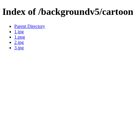
Index of /backgroundv5/cartoon
Parent Directory
1.jpg
1.png
2.jpg
3.jpg